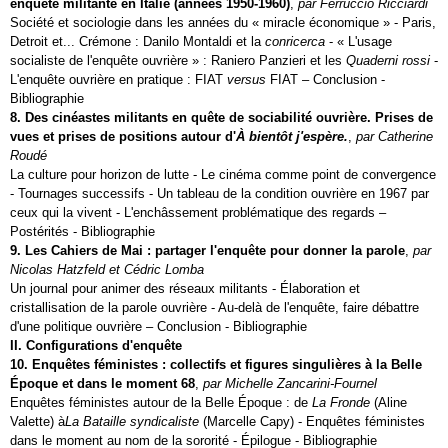
enquête militante en Italie (années 1950‑1960)
,
par Ferruccio Ricciardi
Société et sociologie dans les années du « miracle économique » - Paris,
Detroit et... Crémone : Danilo Montaldi et la
conricerca
- « L'usage
socialiste de l'enquête ouvrière » : Raniero Panzieri et les
Quaderni rossi
-
L'enquête ouvrière en pratique : FIAT
versus
FIAT – Conclusion -
Bibliographie
8. Des cinéastes militants en quête de sociabilité ouvrière. Prises de
vues et prises de positions autour d'
À bientôt j'espère.
,
par Catherine
Roudé
La culture pour horizon de lutte - Le cinéma comme point de convergence
- Tournages successifs - Un tableau de la condition ouvrière en 1967 par
ceux qui la vivent - L'enchâssement problématique des regards –
Postérités - Bibliographie
9. Les Cahiers de Mai : partager l'enquête pour donner la parole
,
par
Nicolas Hatzfeld et Cédric Lomba
Un journal pour animer des réseaux militants - Élaboration et
cristallisation de la parole ouvrière - Au-delà de l'enquête, faire débattre
d'une politique ouvrière – Conclusion - Bibliographie
II. Configurations d'enquête
10. Enquêtes féministes : collectifs et figures singulières à la Belle
Époque et dans le moment 68
,
par Michelle Zancarini-Fournel
Enquêtes féministes autour de la Belle Époque : de
La Fronde
(Aline
Valette) à
La Bataille syndicaliste
(Marcelle Capy) - Enquêtes féministes
dans le moment au nom de la sororité - Épilogue - Bibliographie