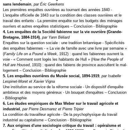
sans lendemain
,
par Éric Geerkens
Les premières enquêtes ouvrières au tournant des années 1840 -
L'enquête officielle de 1843 sur la condition des classes ouvrières et le
travail des enfants - La première enquête sur les budgets des ménages
ouvriers et autres enquêtes statistiques – Conclusion - Bibliographie
4. Les enquêtes de la Société fabienne sur la vie ouvrière (Grande-
Bretagne, 1884‑1914)
,
par Yann Béliard
Enquêtes sur la question sociale : une tradition britannique - Spécificités
des enquêtes fabiennes - « La vie de famille avec une livre par semaine »
(
Family Life on a Pound a Week
, 1912) : quand les fabiennes ouvrent la
voie - « Comment sont logés les habitants de Hull » (
How the People of
Hull are Housed
, 1910) : quand des fabiens de province auscultent le mal-
logement – Conclusion - Bibliographie
5. Les enquêtes ouvrières du Musée social, 1894‑1919
,
par Isabelle
Lespinet-Moret et Xavier Vigna
Une institution au service de la réforme sociale - Un dispositif d'enquête
ambitieux et des moyens généreux - Un bouquet d'enquêtes – Conclusion
- Bibliographie
6. Les études empiriques de Max Weber sur le travail agricole et
industriel
,
par Pierre Desmarez et Pierre Tripier
La condition du travailleur agricole - De la psychophysique du travail
industriel au capitalisme – Conclusion - Bibliographie
7. Aux origines d'une sociologie critique du travail : opéraïsme et