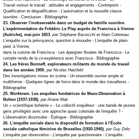
Travail
versus
le travail : attitudes et engagements - Contrepoint -
Qualification et déqualification - L'automation et la nouvelle classe
ouvrière - Conclusion - Bibliographie
23. Observer l'inobservable dans un budget de famille ouvrière.
L'expérimentation de Frédéric Le Play auprès de Francisca à Vienne
(Autriche), mai-juin 1853
,
par Stéphane Baciocchi et Alain Cottereau
L'enquête sur la prévoyance, question à résoudre - L'enquête de plain-
pied, à Vienne,
dans la cuisine de Francisca - Les épargnes flouées de Francisca - Le
compte rendu de la co-expérience avec Francisca - Bibliographie
24. Les frères Bonneff, explorateurs militants du monde du travail
dans les années 1900
,
par Nicolas Hatzfeld
Des investigations mises en scène - Un ensemble ouvrier ample et
multiforme - Quelques lignes de force dans le monde des travailleurs -
Bibliographie
25. Worktown. Les enquêtes fondatrices du Mass-Observation à
Bolton (1937‑1938)
,
par Ariane Mak
Un « scientifique bohème » - Le collectif enquêteur : une bande de jeunes
gens privilégiés avec une approche quasi coloniale de l'enquête ? -
L'observation dissimulée - Épilogue - Bibliographie
26. L'enquête sociale dans le dispositif de formation à l'École
sociale catholique féminine de Bruxelles (1920‑1940)
,
par Guy Zelis
L'enquête par observation - L'enquête par questionnaire - L'enquête