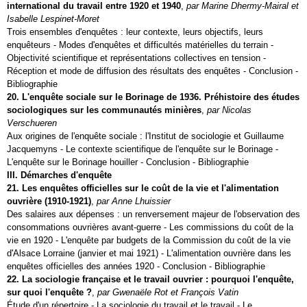
international du travail entre 1920 et 1940
,
par Marine Dhermy-Mairal et
Isabelle Lespinet-Moret
Trois ensembles d'enquêtes : leur contexte, leurs objectifs, leurs
enquêteurs - Modes d'enquêtes et difficultés matérielles du terrain -
Objectivité scientifique et représentations collectives en tension -
Réception et mode de diffusion des résultats des enquêtes - Conclusion -
Bibliographie
20. L'enquête sociale sur le Borinage de 1936. Préhistoire des études
sociologiques sur les communautés minières
,
par Nicolas
Verschueren
Aux origines de l'enquête sociale : l'Institut de sociologie et Guillaume
Jacquemyns - Le contexte scientifique de l'enquête sur le Borinage -
L'enquête sur le Borinage houiller - Conclusion - Bibliographie
III. Démarches d'enquête
21. Les enquêtes officielles sur le coût de la vie et l'alimentation
ouvrière (1910‑1921)
,
par Anne Lhuissier
Des salaires aux dépenses : un renversement majeur de l'observation des
consommations ouvrières avant-guerre - Les commissions du coût de la
vie en 1920 - L'enquête par budgets de la Commission du coût de la vie
d'Alsace Lorraine (janvier et mai 1921) - L'alimentation ouvrière dans les
enquêtes officielles des années 1920 - Conclusion - Bibliographie
22. La sociologie française et le travail ouvrier : pourquoi l'enquête,
sur quoi l'enquête ?
,
par Gwenaële Rot et François Vatin
Étude d'un répertoire - La sociologie du travail et le travail - Le