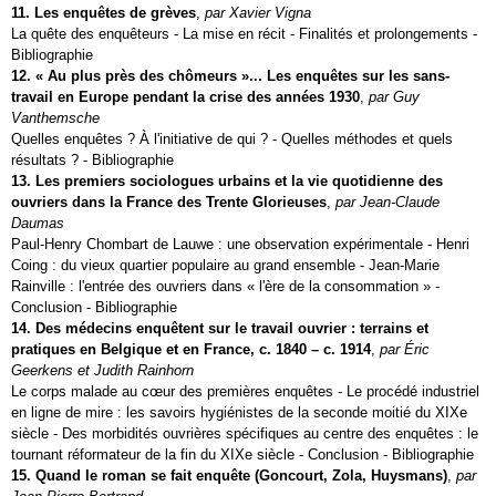
11. Les enquêtes de grèves
,
par Xavier Vigna
La quête des enquêteurs - La mise en récit - Finalités et prolongements -
Bibliographie
12. « Au plus près des chômeurs »... Les enquêtes sur les sans-
travail en Europe pendant la crise des années 1930
,
par Guy
Vanthemsche
Quelles enquêtes ? À l'initiative de qui ? - Quelles méthodes et quels
résultats ? - Bibliographie
13. Les premiers sociologues urbains et la vie quotidienne des
ouvriers dans la France des Trente Glorieuses
,
par Jean-Claude
Daumas
Paul-Henry Chombart de Lauwe : une observation expérimentale - Henri
Coing : du vieux quartier populaire au grand ensemble - Jean-Marie
Rainville : l'entrée des ouvriers dans « l'ère de la consommation » -
Conclusion - Bibliographie
14. Des médecins enquêtent sur le travail ouvrier : terrains et
pratiques en Belgique et en France, c. 1840 – c. 1914
,
par Éric
Geerkens et Judith Rainhorn
Le corps malade au cœur des premières enquêtes - Le procédé industriel
en ligne de mire : les savoirs hygiénistes de la seconde moitié du XIXe
siècle - Des morbidités ouvrières spécifiques au centre des enquêtes : le
tournant réformateur de la fin du XIXe siècle - Conclusion - Bibliographie
15. Quand le roman se fait enquête (Goncourt, Zola, Huysmans)
,
par