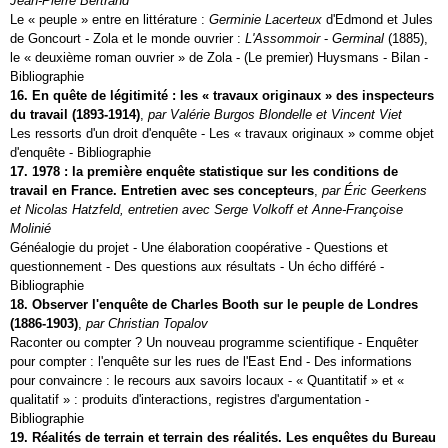
Jean-Pierre Bertrand
Le « peuple » entre en littérature :
Germinie Lacerteux
d'Edmond et Jules
de Goncourt - Zola et le monde ouvrier :
L'Assommoir
-
Germinal
(1885),
le « deuxième roman ouvrier » de Zola - (Le premier) Huysmans - Bilan -
Bibliographie
16. En quête de légitimité : les « travaux originaux » des inspecteurs
du travail (1893‑1914)
,
par Valérie Burgos Blondelle et Vincent Viet
Les ressorts d'un droit d'enquête - Les « travaux originaux » comme objet
d'enquête - Bibliographie
17. 1978 : la première enquête statistique sur les conditions de
travail en France. Entretien avec ses concepteurs
,
par Éric Geerkens
et Nicolas Hatzfeld, entretien avec Serge Volkoff et Anne-Françoise
Molinié
Généalogie du projet - Une élaboration coopérative - Questions et
questionnement - Des questions aux résultats - Un écho différé -
Bibliographie
18. Observer l'enquête de Charles Booth sur le peuple de Londres
(1886‑1903)
,
par Christian Topalov
Raconter ou compter ? Un nouveau programme scientifique - Enquêter
pour compter : l'enquête sur les rues de l'East End - Des informations
pour convaincre : le recours aux savoirs locaux - « Quantitatif » et «
qualitatif » : produits d'interactions, registres d'argumentation -
Bibliographie
19. Réalités de terrain et terrain des réalités. Les enquêtes du Bureau