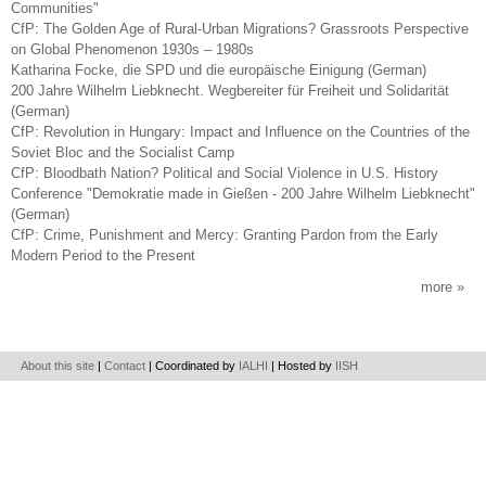
Communities"
CfP: The Golden Age of Rural-Urban Migrations? Grassroots Perspective
on Global Phenomenon 1930s – 1980s
Katharina Focke, die SPD und die europäische Einigung (German)
200 Jahre Wilhelm Liebknecht. Wegbereiter für Freiheit und Solidarität
(German)
CfP: Revolution in Hungary: Impact and Influence on the Countries of the
Soviet Bloc and the Socialist Camp
CfP: Bloodbath Nation? Political and Social Violence in U.S. History
Conference "Demokratie made in Gießen - 200 Jahre Wilhelm Liebknecht"
(German)
CfP: Crime, Punishment and Mercy: Granting Pardon from the Early
Modern Period to the Present
more
About this site
|
Contact
| Coordinated by
IALHI
| Hosted by
IISH