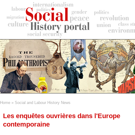
Skip
to
main
content
Home
Social and Labour History News
Breadcrumb
Les enquêtes ouvrières dans l'Europe
contemporaine