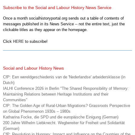
Subscribe to the Social and Labour History News Service
Once a month socialhistoryportal.org sends out a table of contents of
messages published in its News Service -- not the entire text, just the
clickable titles as they appear on the homepage.
Click
HERE
to subscribe!
Social and Labour History News
CfP: Een wereldgeschiedenis van de 'Nederlandse' arbeidersklasse (in
Dutch)
IALHI Conference 2026 in Berlin "The Shared Responsibility of Memory:
Maintaining Relations between Heritage Institutions and their
Communities"
CfP: The Golden Age of Rural-Urban Migrations? Grassroots Perspective
on Global Phenomenon 1930s – 1980s
Katharina Focke, die SPD und die europäische Einigung (German)
200 Jahre Wilhelm Liebknecht. Wegbereiter für Freiheit und Solidarität
(German)
CfP: Revolution in Hungary: Impact and Influence on the Countries of the