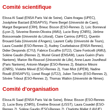
Comité scientifique
Elissa Al Saad (ENSA Paris Val de Seine), Claire Aragau (UPEC),
Joséphine Bastard (ENSAPVS), Pierre Bergel (Université de Caen),
Margot Bergerand (CRH), Brieuc Bisson (ESO-Rennes 2), Loïc Bonneval
(Lyon 2), Séverine Bonnin-Oliveira (AMU), Lucie Bony (CNRS), Jérôme
Boissonnade (Université du Littoral), Claire Carrirou (UPEC), Quentin
Brouard-Sala (Université d’Angers), Laurent Cailly (Université de Tours),
Laura Couedel (ESO-Rennes 2), Audrey Courbebaisse (ENSA Rennes),
Didier Desponds (CYU), Fabrice Escaffre (UT2J), Claire Fonticelli (AMU),
Solène Gaudin (Rennes 2), Muriel Girard (ENSAM), Laura Guérin (Paris
Nanterre), Marion Ille-Roussel (Université de Lille), Anne-Laure Jourdheuil
(Paris Nanterre), Antonin Margier (ESO-Rennes 2), Béatrice Mésini
(CNRS), Violette Mével (ESO-Rennes 2), Yoan Miot (UPEM), Nadine
Roudil (ENSAPVS), Lionel Rougé (UT2J), Julien Torchin (ESO-Rennes 2),
Silvère Tribout (ESO-Rennes 2), Thomas Watkin (Université de Nimes).
Comité d’organisation
Elissa Al Saad (ENSA Paris Val de Seine), Brieuc Bisson (ESO-Rennes
2), Lucie Bony (CNRS), Emeline Brosset (LISST), Laura Couedel (ESO-
Rennes 2), Solène Gaudin (ESO-Rennes 2), Charlotte Mallet (LAVUE),