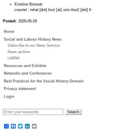
Emeline Brosset
courriel :
rehal [dot] lisst [at] univ-tlse2 [dot] fr
Posted
2026-05-28
Main
Home
menu
Social and Labour History News
Subscribe to our News Service
News archive
LabNet
Resources and Exhibits
Networks and Conferences
Best Practices for the Social History Domain
Privacy statement
Login
Share
Facebook
Twitter
LinkedIn
Email