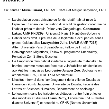
Discutantes :
Muriel Girard
, ENSAM, INAMA et Margot Bergerand, CRH
La circulation ouest-africaine du fonds rotatif habitat mise à
l’épreuve : Canaux de circulation d’un outil de gestion collective de
l’habitat précaire depuis Dakar vers Ouagadougou
Ganemtore
Laken
, UMR PRODIG | Université Paris 1 Panthéon-Sorbonne
Habiter sans droit. Épreuves de la légitimité à occuper les zones
grises résidentielles
Lavayssière Julie
, LAVUE (UMR 7218) -
Alter, Université Paris 8 Saint-Denis, Fellow de l’Institut
Convergences Migrations, Fellow du programme Uncertainty,
Fondation Zeit Stiftung Bucerius
De l’imposition d’un habitat inadapté à l’agentivité matérielle : le
bambou comme ressource face aux vulnérabilités résidentielles
aux Antilles françaises
Lecrosnier-Juraver Zoé
, Doctorante en
architecture LRA, CIFRE FSM Architecture
L’habitat informel dans l’aménagement de la ville de Douala au
Cameroun
Yomb Jacques
, Université de Douala, Faculté des
Lettres et Sciences Humaines, Département de sociologie
Le logement dans les trajectoires d’études : entre frein et levier
des mobilités studieuses
Blans Rémy
, Laboratoire ESO - Nantes
(Nantes Université) et associé au CENS (Nantes Université)