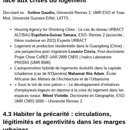
face aux crises du logement
Discutant.es :
Solène Gaudin,
Université Rennes 2, UMR ESO et Yoan
Miot, Université Gustave Eiffel, LATTS
Housing Agency for Shrinking Cities : Le cas du réseau URBACT
ALT/BAU
Espiñeira-Guirao Tamara
, ESO- Rennes 2 (associée ;
thèse soutenue en 2021) Experte URBACT
Logement et production résidentielle dans le Guangdong (Chine) :
une perspective post migratoire
Losavio Cinzia
, Post-doctorante
Projet Chine CoREF UAR 2999 CNRS | Inalco Laboratoire
PRODIG (UMR 8586)
L’autopromotion hybride de logements évolutifs dans la capitale
tchadienne (cas de N’Djaména)
Mahamat Alie Adam
, École
Africaine des Métiers de l’Architecture et de l’Urbanisme
« Sous le toit de mon patron » : Le développement d’initiatives
d’employeurs-logeurs en réponse à la crise du logement dans les
espaces ruraux.
Mével Violette
, Doctorante en Géographie, ESO
UMR CNRS 6590 – Université Rennes 2
4.3 Habiter la précarité : circulations,
légitimités et agentivités dans les marges
urbaines