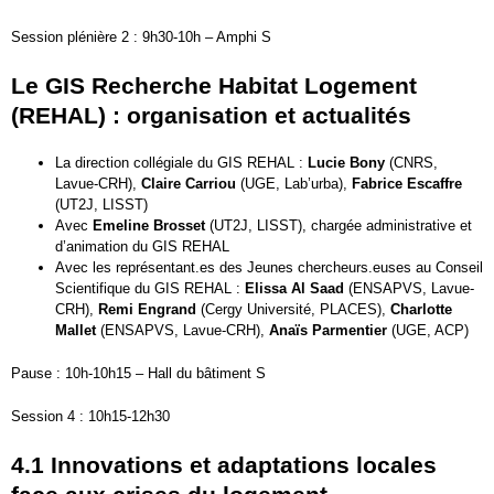
Session plénière 2 : 9h30-10h – Amphi S
Le GIS Recherche Habitat Logement
(REHAL) : organisation et actualités
La direction collégiale du GIS REHAL :
Lucie Bony
(CNRS,
Lavue-CRH),
Claire Carriou
(UGE, Lab’urba),
Fabrice Escaffre
(UT2J, LISST)
Avec
Emeline Brosset
(UT2J, LISST), chargée administrative et
d’animation du GIS REHAL
Avec les représentant.es des Jeunes chercheurs.euses au Conseil
Scientifique du GIS REHAL :
Elissa Al Saad
(ENSAPVS, Lavue-
CRH),
Remi Engrand
(Cergy Université, PLACES),
Charlotte
Mallet
(ENSAPVS, Lavue-CRH),
Anaïs Parmentier
(UGE, ACP)
Pause : 10h-10h15 – Hall du bâtiment S
Session 4 : 10h15-12h30
4.1 Innovations et adaptations locales