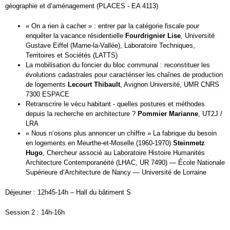
géographie et d’aménagement (PLACES - EA 4113)
« On a rien à cacher » : entrer par la catégorie fiscale pour
enquêter la vacance résidentielle
Fourdrignier Lise
, Université
Gustave Eiffel (Marne-la-Vallée), Laboratoire Techniques,
Territoires et Sociétés (LATTS)
La mobilisation du foncier du bloc communal : reconstituer les
évolutions cadastrales pour caractériser les chaînes de production
de logements
Lecourt Thibault
, Avignon Université, UMR CNRS
7300 ESPACE
Retranscrire le vécu habitant - quelles postures et méthodes
depuis la recherche en architecture ?
Pommier Marianne
, UT2J /
LRA
« Nous n’osons plus annoncer un chiffre » La fabrique du besoin
en logements en Meurthe-et-Moselle (1960-1970)
Steinmetz
Hugo
, Chercheur associé au Laboratoire Histoire Humanités
Architecture Contemporanéité (LHAC, UR 7490) — École Nationale
Supérieure d’Architecture de Nancy — Université de Lorraine
Déjeuner : 12h45-14h – Hall du bâtiment S
Session 2 : 14h-16h