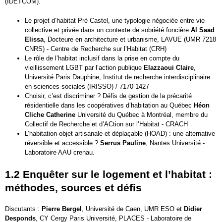
(IDETCOM).
Le projet d’habitat Pré Castel, une typologie négociée entre vie
collective et privée dans un contexte de sobriété foncière
Al Saad
Elissa
, Docteure en architecture et urbanisme, LAVUE (UMR 7218
CNRS) - Centre de Recherche sur l’Habitat (CRH)
Le rôle de l’habitat inclusif dans la prise en compte du
vieillissement LGBT par l’action publique
Elazzaoui Claire
,
Université Paris Dauphine, Institut de recherche interdisciplinaire
en sciences sociales (IRISSO) / 7170-1427
Choisir, c’est discriminer ? Défis de gestion de la précarité
résidentielle dans les coopératives d’habitation au Québec
Héon
Cliche Catherine
Université du Québec à Montréal, membre du
Collectif de Recherche et d’ACtion sur l’Habitat - CRACH
L’habitation-objet artisanale et déplaçable (HOAD) : une alternative
réversible et accessible ?
Serrus Pauline
, Nantes Université -
Laboratoire AAU crenau.
1.2 Enquêter sur le logement et l’habitat :
méthodes, sources et défis
Discutants :
Pierre Bergel
, Université de Caen, UMR ESO et
Didier
Desponds
, CY Cergy Paris Université, PLACES - Laboratoire de