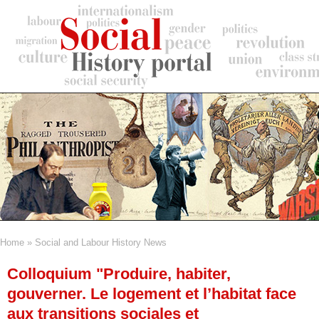
Skip
to
main
content
Home
Social and Labour History News
Breadcrumb
Colloquium "Produire, habiter,
gouverner. Le logement et l’habitat face
aux transitions sociales et