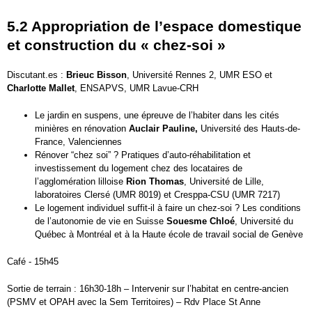
5.2 Appropriation de l’espace domestique
et construction du « chez-soi »
Discutant.es :
Brieuc Bisson
, Université Rennes 2, UMR ESO et
Charlotte Mallet
, ENSAPVS, UMR Lavue-CRH
Le jardin en suspens, une épreuve de l’habiter dans les cités
minières en rénovation
Auclair Pauline,
Université des Hauts-de-
France, Valenciennes
Rénover “chez soi” ? Pratiques d’auto-réhabilitation et
investissement du logement chez des locataires de
l’agglomération lilloise
Rion Thomas
, Université de Lille,
laboratoires Clersé (UMR 8019) et Cresppa-CSU (UMR 7217)
Le logement individuel suffit-il à faire un chez-soi ? Les conditions
de l’autonomie de vie en Suisse
Souesme Chloé
, Université du
Québec à Montréal et à la Haute école de travail social de Genève
Café - 15h45
Sortie de terrain : 16h30-18h – Intervenir sur l’habitat en centre-ancien
(PSMV et OPAH avec la Sem Territoires) – Rdv Place St Anne