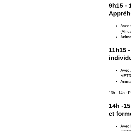
9h15 - 
Appréhe
Avec
(Afric
Anima
11h15 -
individ
Avec
METR
Anima
13h - 14h : 
14h -15
et form
Avec