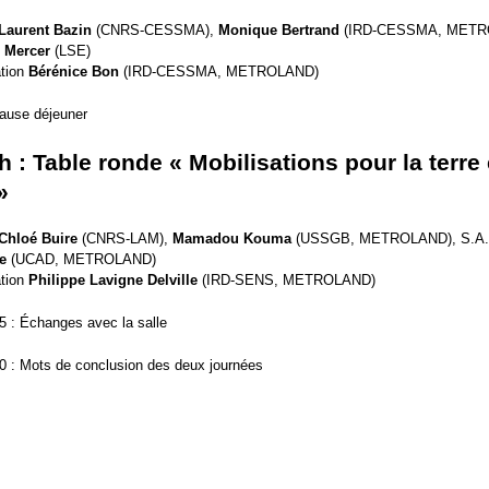
Laurent Bazin
(CNRS-CESSMA),
Monique Bertrand
(IRD-CESSMA, METR
e Mercer
(LSE)
tion
Bérénice Bon
(IRD-CESSMA, METROLAND)
Pause déjeuner
h : Table ronde « Mobilisations pour la terre
»
Chloé Buire
(CNRS-LAM),
Mamadou Kouma
(USSGB, METROLAND), S.A.
e
(UCAD, METROLAND)
tion
Philippe Lavigne Delville
(IRD-SENS, METROLAND)
5 : Échanges avec la salle
0 : Mots de conclusion des deux journées