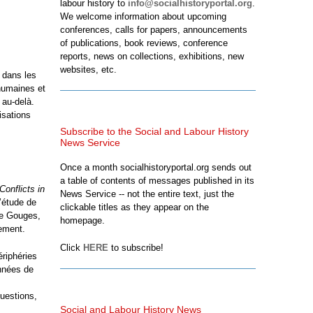
labour history to
info@socialhistoryportal.org
.
We welcome information about upcoming
conferences, calls for papers, announcements
of publications, book reviews, conference
reports, news on collections, exhibitions, new
websites, etc.
 dans les
humaines et
 au-delà.
isations
Subscribe to the Social and Labour History
News Service
Once a month socialhistoryportal.org sends out
a table of contents of messages published in its
Conflicts in
News Service -- not the entire text, just the
’étude de
clickable titles as they appear on the
 de Gouges,
homepage.
pement.
Click
HERE
to subscribe!
ériphéries
années de
s
uestions,
Social and Labour History News