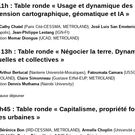
11h : Table ronde « Usage et dynamique des 
nsion cartographique, géomatique et IA »
Cathy Chatel
(Paris Cité-CESSMA, METROLAND),
José Luis San Emeteri
apolis),
Jean-Philippe Lestang
(IGN-FI)
tion
Momar Diongue
(UCAD, METROLAND)
 13h : Table ronde « Négocier la terre. Dyna
uelles et collectives »
Arthur Bertucat
(Nanterre Université-Mosaïques),
Fatoumata Camara
(USS
OLAND),
Claire Simonneau
(Gustave Eiffel-EUP, METROLAND)
tion
Dennis Muthama
(Nairobi University)
Pause déjeuner
h45 : Table ronde « Capitalisme, propriété f
es urbaines »
Bérénice Bon
(IRD-CESSMA, METROLAND),
Armelle Choplin
(Université 