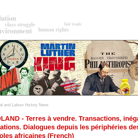
al and Labour History News
rumb
ND - Terres à vendre. Transactions, inéga
ations. Dialogues depuis les périphéries de
les africaines (French)