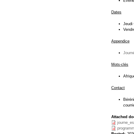
Événe
Dates
Jeudi 
Vendre
Appendice
Journ
Mots-clés
Afriqu
Contact
Bérén
courrie
Attached do
journe_es
programm
Posted
202