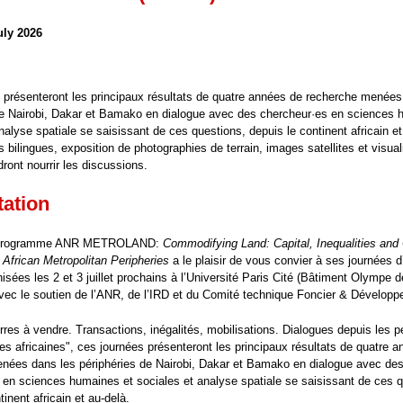
uly 2026
 présenteront les principaux résultats de quatre années de recherche menées
de Nairobi, Dakar et Bamako en dialogue avec des chercheur·es en sciences 
nalyse spatiale se saisissant de ces questions, depuis le continent africain et
 bilingues, exposition de photographies de terrain, images satellites et visual
dront nourrir les discussions.
tation
u programme ANR METROLAND:
Commodifying Land: Capital, Inequalities and 
African Metropolitan Peripheries
a le plaisir de vous convier à ses journées d
nisées les 2 et 3 juillet prochains à l’Université Paris Cité (Bâtiment Olympe
avec le soutien de l’ANR, de l’IRD et du Comité technique Foncier & Dévelop
erres à vendre. Transactions, inégalités, mobilisations. Dialogues depuis les p
s africaines", ces journées présenteront les principaux résultats de quatre 
nées dans les périphéries de Nairobi, Dakar et Bamako en dialogue avec de
 en sciences humaines et sociales et analyse spatiale se saisissant de ces q
tinent africain et au-delà.