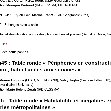
OLAND),
Corten Pérez-Houis (
UMR Géographie-Cités)
tion
Monique Bertrand
(IRD-CESSMA, METROLAND)
ot Twist. City on Hold.
Marine Frantz
(UMR Géographie-Cités)
0 : Échanges avec la salle
tail et déambulation autour des photographies et posters (Bamako, Dakar, Na
illet
l des participant.es
h45 : Table ronde « Périphéries en constructi
aire, bâti et accès aux services »
Momar Diongue
(UCAD, METROLAND),
Sylvy Jaglin
(Gustave Eiffel-EUP)
ama
(Nairobi University)
tion
Marie-Hélène Zérah
(IRD-CESSMA)
3h : Table ronde « Habitabilité et inégalités e
ries métropolitaines »