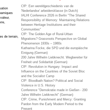
CfP: Een wereldgeschiedenis van de
sation
'Nederlandse' arbeidersklasse (in Dutch)
ynamiques
IALHI Conference 2026 in Berlin "The Shared
valeur,
Responsibility of Memory: Maintaining Relations
rre,
between Heritage Institutions and their
Communities"
CfP: The Golden Age of Rural-Urban
es de terrain,
Migrations? Grassroots Perspective on Global
Phenomenon 1930s – 1980s
Katharina Focke, die SPD und die europäische
Einigung (German)
200 Jahre Wilhelm Liebknecht. Wegbereiter für
Freiheit und Solidarität (German)
CfP: Revolution in Hungary: Impact and
Influence on the Countries of the Soviet Bloc
and the Socialist Camp
CfP: Bloodbath Nation? Political and Social
Violence in U.S. History
Conference "Demokratie made in Gießen - 200
Jahre Wilhelm Liebknecht" (German)
CfP: Crime, Punishment and Mercy: Granting
Pardon from the Early Modern Period to the
Present