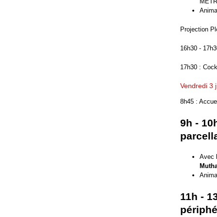
METR
Anima
Projection Pl
16h30 - 17h3
17h30 : Cock
Vendredi 3 ju
8h45 : Accuei
9h - 10
parcell
Avec
Muth
Anima
11h - 1
périphé