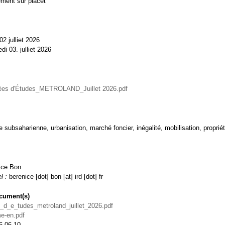
ment sur placet
02 julliet 2026
di 03. julliet 2026
ées d'Études_METROLAND_Juillet 2026.pdf
e subsaharienne, urbanisation, marché foncier, inégalité, mobilisation, proprié
ice Bon
l :
berenice [dot] bon [at] ird [dot] fr
cument(s)
_d_e_tudes_metroland_juillet_2026.pdf
e-en.pdf
6-06-10