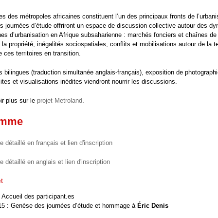
es des métropoles africaines constituent l’un des principaux fronts de l’urbani
s journées d’étude offriront un espace de discussion collective autour des d
es d’urbanisation en Afrique subsaharienne : marchés fonciers et chaînes de 
 la propriété, inégalités sociospatiales, conflits et mobilisations autour de la te
e ces territoires en transition.
 bilingues (traduction simultanée anglais-français), exposition de photographi
ites et visualisations inédites viendront nourrir les discussions.
r plus sur le
projet Metroland
.
amme
détaillé en français et lien d'inscription
détaillé en anglais et lien d'inscription
et
 Accueil des participant.es
15 : Genèse des journées d’étude et hommage à
Éric Denis