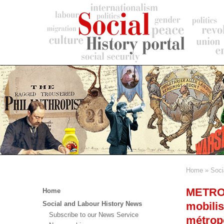
Skip
to
main
content
Home
Soci
Breadc
Main
METROLA
Home
menu
mobilis
Social and Labour History News
Subscribe to our News Service
métropo