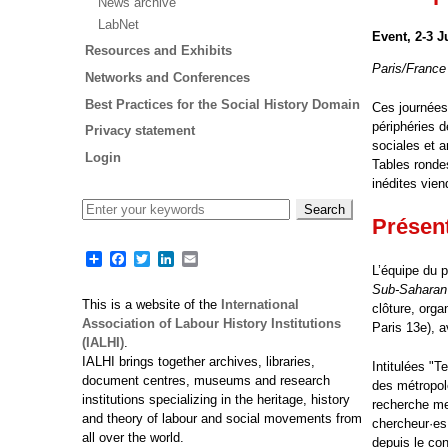
News archive
LabNet
Event, 2-3 J
Resources and Exhibits
Paris/France
Networks and Conferences
Best Practices for the Social History Domain
Ces journées
périphéries 
Privacy statement
sociales et a
Login
Tables rondes
inédites vien
Présen
Share
Facebook
Twitter
LinkedIn
Email
L’équipe d
Sub-Saharan 
This is a website of the
International
clôture, orga
Association of Labour History Institutions
Paris 13e), 
(IALHI)
.
IALHI brings together archives, libraries,
Intitulées "T
document centres, museums and research
des métropole
institutions specializing in the heritage, history
recherche me
and theory of labour and social movements from
chercheur·es
all over the world.
depuis le con