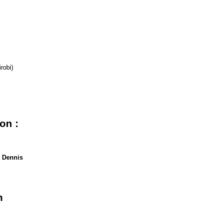
irobi)
on :
,
Dennis
n