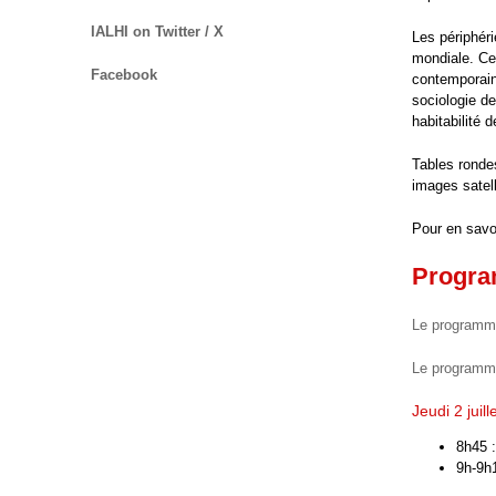
IALHI on Twitter / X
Les périphéri
mondiale. Ce
Facebook
contemporain
sociologie de
habitabilité d
Tables rondes
images satell
Pour en savoi
Progr
Le programme 
Le programme 
Jeudi 2 juill
8h45 :
9h-9h