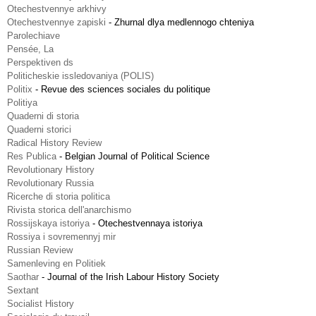
Otechestvennye arkhivy
Otechestvennye zapiski
-
Zhurnal dlya medlennogo chteniya
Parolechiave
Pensée, La
Perspektiven ds
Politicheskie issledovaniya (POLIS)
Politix
-
Revue des sciences sociales du politique
Politiya
Quaderni di storia
Quaderni storici
Radical History Review
Res Publica
-
Belgian Journal of Political Science
Revolutionary History
Revolutionary Russia
Ricerche di storia politica
Rivista storica dell'anarchismo
Rossijskaya istoriya
-
Otechestvennaya istoriya
Rossiya i sovremennyj mir
Russian Review
Samenleving en Politiek
Saothar
-
Journal of the Irish Labour History Society
Sextant
Socialist History