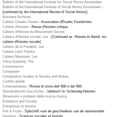
Bulletin of the International Institute for Social History Amsterdam
Bulletin of the International Institute of Social History Amsterdam
-
[continued by the International Review of Social History]
Business Archives
Cahiers Charles Fourier
-
Association d'Études Fouriéristes
Cahiers d'histoire
-
Revue d'histoire critique
Cahiers d'Histoire du Mouvement Ouvrier
Cahiers d'Histoire sociale, Les
-
[Continued as: Histoire et liberté, les
cahiers d'histoire sociale]
Cahiers de la Fonderie, Les
Cahiers Léon Trotsky
Cahiers Marxistes, Les
China Quarterly, The
Communisme
Comparativ
Comparative Studies in Society and History
Conflitti globali
Contemporanea
-
Rivista di storia dell' 800 e del '900
Demokratische Geschichte
-
Jahrbuch fzr Schleswig-Holstein
Dimensioni e problemi della ricerca storica
Enterprise and Society
Entreprises et histoire
Feit & Fictie
-
Tijdschrift voor de geschiedenis van de representatie
Genèses
-
Sciences sociales et histoire