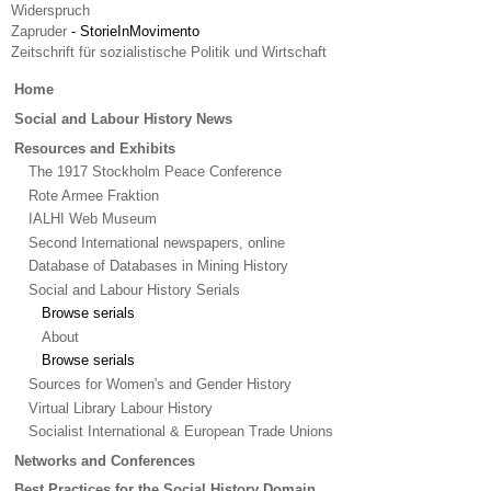
Widerspruch
Zapruder
-
StorieInMovimento
Zeitschrift für sozialistische Politik und Wirtschaft
Main
Home
menu
Social and Labour History News
Resources and Exhibits
The 1917 Stockholm Peace Conference
Rote Armee Fraktion
IALHI Web Museum
Second International newspapers, online
Database of Databases in Mining History
Social and Labour History Serials
Browse serials
About
Browse serials
Sources for Women's and Gender History
Virtual Library Labour History
Socialist International & European Trade Unions
Networks and Conferences
Best Practices for the Social History Domain