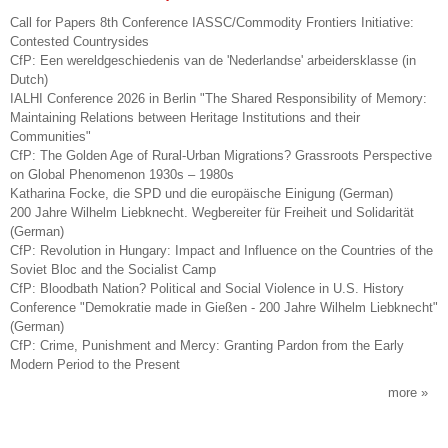
Call for Papers 8th Conference IASSC/Commodity Frontiers Initiative:
Contested Countrysides
CfP: Een wereldgeschiedenis van de 'Nederlandse' arbeidersklasse (in
Dutch)
IALHI Conference 2026 in Berlin "The Shared Responsibility of Memory:
Maintaining Relations between Heritage Institutions and their
Communities"
CfP: The Golden Age of Rural-Urban Migrations? Grassroots Perspective
on Global Phenomenon 1930s – 1980s
Katharina Focke, die SPD und die europäische Einigung (German)
200 Jahre Wilhelm Liebknecht. Wegbereiter für Freiheit und Solidarität
(German)
CfP: Revolution in Hungary: Impact and Influence on the Countries of the
Soviet Bloc and the Socialist Camp
CfP: Bloodbath Nation? Political and Social Violence in U.S. History
Conference "Demokratie made in Gießen - 200 Jahre Wilhelm Liebknecht"
(German)
CfP: Crime, Punishment and Mercy: Granting Pardon from the Early
Modern Period to the Present
more