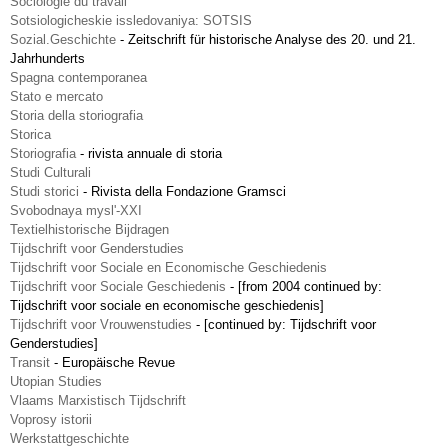
Sociologie du travail
Sotsiologicheskie issledovaniya: SOTSIS
Sozial.Geschichte
-
Zeitschrift für historische Analyse des 20. und 21.
Jahrhunderts
Spagna contemporanea
Stato e mercato
Storia della storiografia
Storica
Storiografia
-
rivista annuale di storia
Studi Culturali
Studi storici
-
Rivista della Fondazione Gramsci
Svobodnaya mysl'-XXI
Textielhistorische Bijdragen
Tijdschrift voor Genderstudies
Tijdschrift voor Sociale en Economische Geschiedenis
Tijdschrift voor Sociale Geschiedenis
-
[from 2004 continued by:
Tijdschrift voor sociale en economische geschiedenis]
Tijdschrift voor Vrouwenstudies
-
[continued by: Tijdschrift voor
Genderstudies]
Transit
-
Europäische Revue
Utopian Studies
Vlaams Marxistisch Tijdschrift
Voprosy istorii
Werkstattgeschichte