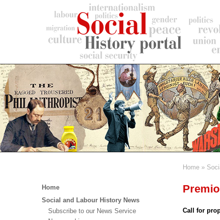
Skip
to
main
content
Home
Soci
Breadc
Main
Premio 
Home
menu
Social and Labour History News
Call for pro
Subscribe to our News Service