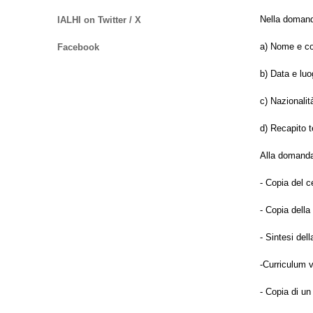
Nella domanda
IALHI on Twitter / X
a) Nome e c
Facebook
b) Data e luo
c) Nazionalit
d) Recapito t
Alla domanda
- Copia del c
- Copia della 
- Sintesi dell
-Curriculum v
- Copia di un