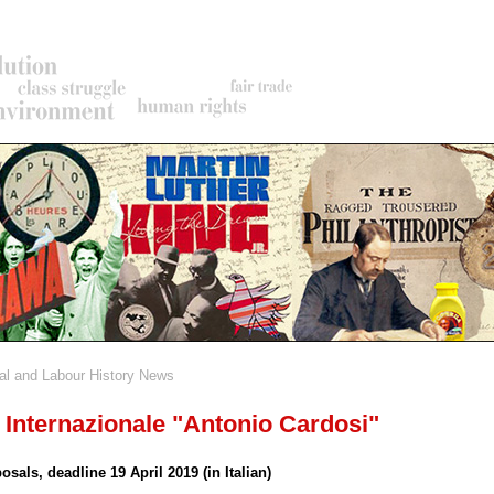
al and Labour History News
rumb
Internazionale "Antonio Cardosi"
posals, deadline 19 April 2019 (in Italian)