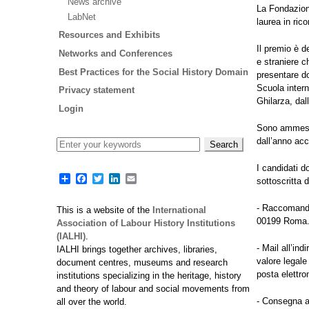
News archive
La Fondazion
LabNet
laurea in ric
Resources and Exhibits
Il premio è d
Networks and Conferences
e straniere c
Best Practices for the Social History Domain
presentare d
Scuola inter
Privacy statement
Ghilarza, dal
Login
Sono ammessi 
dall’anno ac
I candidati 
Share
Facebook
Twitter
LinkedIn
Email
sottoscritta 
- Raccomanda
This is a website of the
International
00199 Roma. 
Association of Labour History Institutions
(IALHI)
.
- Mail all’ind
IALHI brings together archives, libraries,
valore legale
document centres, museums and research
posta elettro
institutions specializing in the heritage, history
and theory of labour and social movements from
- Consegna a
all over the world.