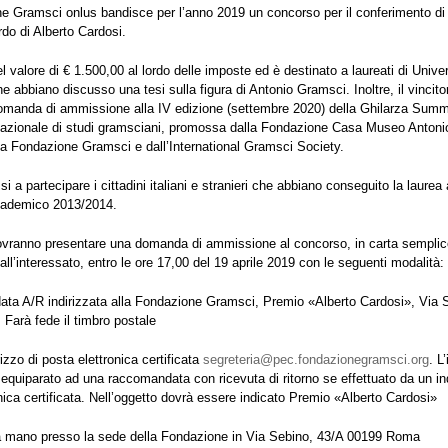
e Gramsci onlus bandisce per l’anno 2019 un concorso per il conferimento di
ordo di Alberto Cardosi.
el valore di € 1.500,00 al lordo delle imposte ed è destinato a laureati di Univer
he abbiano discusso una tesi sulla figura di Antonio Gramsci. Inoltre, il vincito
omanda di ammissione alla IV edizione (settembre 2020) della Ghilarza Summ
nazionale di studi gramsciani, promossa dalla Fondazione Casa Museo Antoni
la Fondazione Gramsci e dall’International Gramsci Society.
a partecipare i cittadini italiani e stranieri che abbiano conseguito la laurea 
cademico 2013/2014.
dovranno presentare una domanda di ammissione al concorso, in carta semplic
dall’interessato, entro le ore 17,00 del 19 aprile 2019 con le seguenti modalità:
ta A/R indirizzata alla Fondazione Gramsci, Premio «Alberto Cardosi», Via 
Farà fede il timbro postale
irizzo di posta elettronica certificata
segreteria@pec.fondazionegramsci.org
. L
 equiparato ad una raccomandata con ricevuta di ritorno se effettuato da un ind
nica certificata. Nell’oggetto dovrà essere indicato Premio «Alberto Cardosi»
 mano presso la sede della Fondazione in Via Sebino, 43/A 00199 Roma