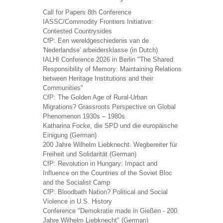
Call for Papers 8th Conference
IASSC/Commodity Frontiers Initiative:
Contested Countrysides
CfP: Een wereldgeschiedenis van de
'Nederlandse' arbeidersklasse (in Dutch)
IALHI Conference 2026 in Berlin "The Shared
Responsibility of Memory: Maintaining Relations
between Heritage Institutions and their
Communities"
CfP: The Golden Age of Rural-Urban
Migrations? Grassroots Perspective on Global
Phenomenon 1930s – 1980s
Katharina Focke, die SPD und die europäische
Einigung (German)
200 Jahre Wilhelm Liebknecht. Wegbereiter für
Freiheit und Solidarität (German)
CfP: Revolution in Hungary: Impact and
Influence on the Countries of the Soviet Bloc
and the Socialist Camp
CfP: Bloodbath Nation? Political and Social
Violence in U.S. History
Conference "Demokratie made in Gießen - 200
Jahre Wilhelm Liebknecht" (German)