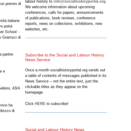
labour history to
info@socialhistoryportal.org
.
 un premio di
We welcome information about upcoming
conferences, calls for papers, announcements
of publications, book reviews, conference
sità italiane
reports, news on collections, exhibitions, new
re potrà
websites, etc.
er School -
o Gramsci di
a partire
Subscribe to the Social and Labour History
News Service
Once a month socialhistoryportal.org sends out
e e
a table of contents of messages published in its
News Service -- not the entire text, just the
clickable titles as they appear on the
Sebino, 43/A
homepage.
Click
HERE
to subscribe!
’invio ha
irizzo di
Social and Labour History News