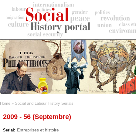
Skip
to
main
content
Home
Social and Labour History Serials
Breadcrumb
2009 - 56 (Septembre)
Entreprises et histoire
Serial