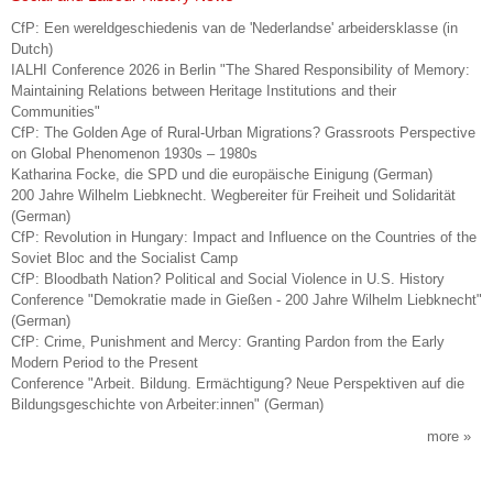
CfP: Een wereldgeschiedenis van de 'Nederlandse' arbeidersklasse (in
Dutch)
IALHI Conference 2026 in Berlin "The Shared Responsibility of Memory:
Maintaining Relations between Heritage Institutions and their
Communities"
CfP: The Golden Age of Rural-Urban Migrations? Grassroots Perspective
on Global Phenomenon 1930s – 1980s
Katharina Focke, die SPD und die europäische Einigung (German)
200 Jahre Wilhelm Liebknecht. Wegbereiter für Freiheit und Solidarität
(German)
CfP: Revolution in Hungary: Impact and Influence on the Countries of the
Soviet Bloc and the Socialist Camp
CfP: Bloodbath Nation? Political and Social Violence in U.S. History
Conference "Demokratie made in Gießen - 200 Jahre Wilhelm Liebknecht"
(German)
CfP: Crime, Punishment and Mercy: Granting Pardon from the Early
Modern Period to the Present
Conference "Arbeit. Bildung. Ermächtigung? Neue Perspektiven auf die
Bildungsgeschichte von Arbeiter:innen" (German)
more