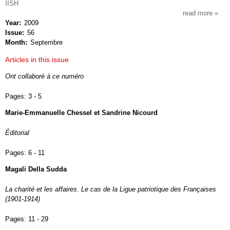
IISH
read more
about
Year
2009
entre
Issue
56
et
Month
Septembre
histoi
Articles in this issue
Ont collaboré à ce numéro
Pages:
3 - 5
Marie-Emmanuelle Chessel et Sandrine Nicourd
Éditorial
Pages:
6 - 11
Magali Della Sudda
La charité et les affaires. Le cas de la Ligue patriotique des Françaises
(1901-1914)
Pages:
11 - 29