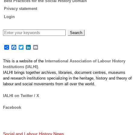
Best Practices for the Social History Domain
Privacy statement
Login
Share
Facebook
Twitter
LinkedIn
Email
This is a website of the
International Association of Labour History
Institutions (IALHI)
.
IALHI brings together archives, libraries, document centres, museums
and research institutions specializing in the heritage, history and theory of
labour and social movements from all over the world.
IALHI on Twitter / X
Facebook
Social and Labour History News