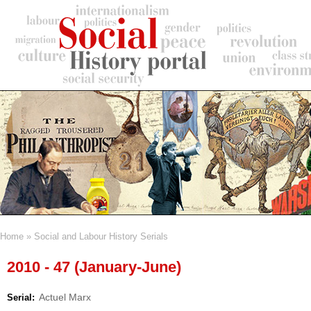
Skip
to
main
content
Home
Social and Labour History Serials
Breadcrumb
2010 - 47 (January-June)
Actuel Marx
Serial