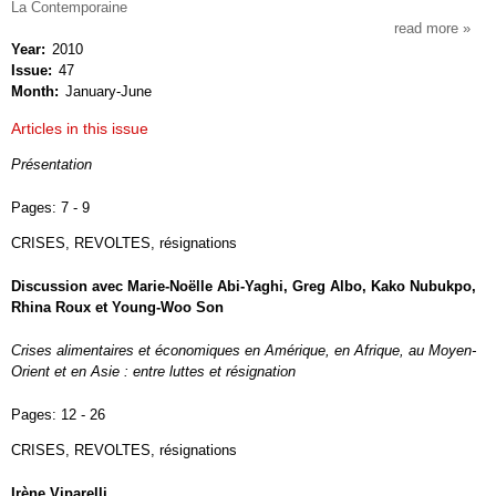
La Contemporaine
read more
about
Year
2010
actue
Issue
47
marx
Month
January-June
Articles in this issue
Présentation
Pages:
7 - 9
CRISES, REVOLTES, résignations
Discussion avec Marie-Noëlle Abi-Yaghi, Greg Albo, Kako Nubukpo,
Rhina Roux et Young-Woo Son
Crises alimentaires et économiques en Amérique, en Afrique, au Moyen-
Orient et en Asie : entre luttes et résignation
Pages:
12 - 26
CRISES, REVOLTES, résignations
Irène Viparelli