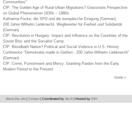
Communities"
CfP: The Golden Age of Rural-Urban Migrations? Grassroots Perspective
on Global Phenomenon 1930s – 1980s
Katharina Focke, die SPD und die europäische Einigung (German)
200 Jahre Wilhelm Liebknecht. Wegbereiter für Freiheit und Solidarität
(German)
CfP: Revolution in Hungary: Impact and Influence on the Countries of the
Soviet Bloc and the Socialist Camp
CfP: Bloodbath Nation? Political and Social Violence in U.S. History
Conference "Demokratie made in Gießen - 200 Jahre Wilhelm Liebknecht"
(German)
CfP: Crime, Punishment and Mercy: Granting Pardon from the Early
Modern Period to the Present
more
About this site
|
Contact
| Coordinated by
IALHI
| Hosted by
IISH