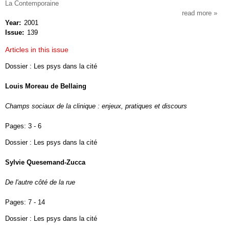
La Contemporaine
read more
about
Year
2001
l'ho
Issue
139
et
la
Articles in this issue
socié
Dossier : Les psys dans la cité
Louis Moreau de Bellaing
Champs sociaux de la clinique : enjeux, pratiques et discours
Pages:
3 - 6
Dossier : Les psys dans la cité
Sylvie Quesemand-Zucca
De l'autre côté de la rue
Pages:
7 - 14
Dossier : Les psys dans la cité