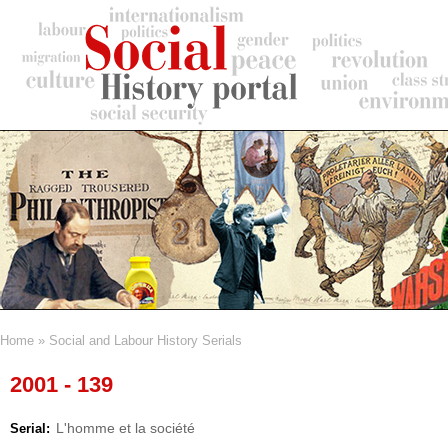
Skip
to
main
content
Home
Social and Labour History Serials
Breadcrumb
2001 - 139
L'homme et la société
Serial