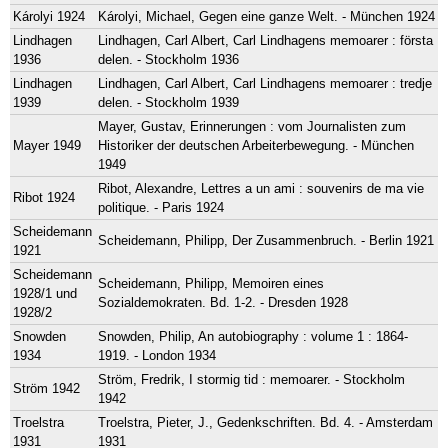
Károlyi 1924
Károlyi, Michael, Gegen eine ganze Welt. - München 1924
Lindhagen
Lindhagen, Carl Albert, Carl Lindhagens memoarer : första
1936
delen. - Stockholm 1936
Lindhagen
Lindhagen, Carl Albert, Carl Lindhagens memoarer : tredje
1939
delen. - Stockholm 1939
Mayer, Gustav, Erinnerungen : vom Journalisten zum
Mayer 1949
Historiker der deutschen Arbeiterbewegung. - München
1949
Ribot, Alexandre, Lettres a un ami : souvenirs de ma vie
Ribot 1924
politique. - Paris 1924
Scheidemann
Scheidemann, Philipp, Der Zusammenbruch. - Berlin 1921
1921
Scheidemann
Scheidemann, Philipp, Memoiren eines
1928/1 und
Sozialdemokraten. Bd. 1-2. - Dresden 1928
1928/2
Snowden
Snowden, Philip, An autobiography : volume 1 : 1864-
1934
1919. - London 1934
Ström, Fredrik, I stormig tid : memoarer. - Stockholm
Ström 1942
1942
Troelstra
Troelstra, Pieter, J., Gedenkschriften. Bd. 4. - Amsterdam
1931
1931