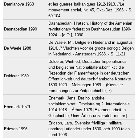
Damianova 1963
et les guerres balkaniques 1912-1913. //Le
mouvement social, Nr. 45, Okt.-Dez. 1963. - S.
69-104
Dasnabedian, Hratsch, History of the Armenian
Dasnabedian 1990
revolutionary federation Dashnak-tsutiun 1890-
1924. - [o.O.], 1990
De Waele, M., België en Nederland in augustus
De Waele 1988
1914. // Vluchten voor de groote oorlog : Belgen
in Nederland. - Amsterdam 1988. - S. 11-21
Dolderer, Winfried, Deutscher Imperialismus
und belgischer Nationalitätenskonflikt : die
Rezeption der Flamenfreage in der deutschen
Dolderer 1989
Öffentlichkeit und deutsch-flämische Kontakte
1890-1920. - Melsungen 1989. - (Kasseler
Forschungen zur Zeitgeschichte, 7)
Enemark, Jens, Det hollandske
socialdemokrati, Troelstra og 2. internationale
Enemark 1979
1914-1918. - Århus 1979 [Examensarbeit in
Geschichte, Univ. Århus universitet, mschr.]
Ericson, Lars, Svenska frivilliga : militära
Ericson 1996
uppdrag i utlandet under 1800- och 1900-talen. -
Lund 1996