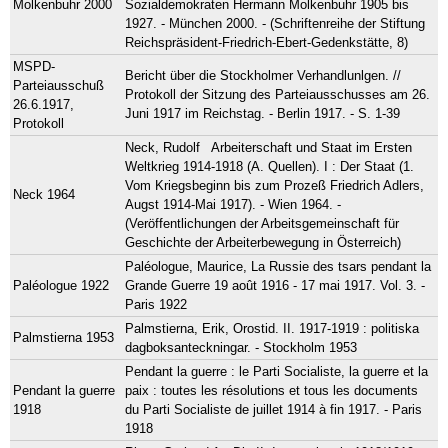
Molkenbuhr 2000
Sozialdemokraten Hermann Molkenbuhr 1905 bis
1927. - München 2000. - (Schriftenreihe der Stiftung
Reichspräsident-Friedrich-Ebert-Gedenkstätte, 8)
MSPD-
Bericht über die Stockholmer Verhandlunlgen. //
Parteiausschuß
Protokoll der Sitzung des Parteiausschusses am 26.
26.6.1917,
Juni 1917 im Reichstag. - Berlin 1917. - S. 1-39
Protokoll
Neck, Rudolf Arbeiterschaft und Staat im Ersten
Weltkrieg 1914-1918 (A. Quellen). I : Der Staat (1.
Vom Kriegsbeginn bis zum Prozeß Friedrich Adlers,
Neck 1964
Augst 1914-Mai 1917). - Wien 1964. -
(Veröffentlichungen der Arbeitsgemeinschaft für
Geschichte der Arbeiterbewegung in Österreich)
Paléologue, Maurice, La Russie des tsars pendant la
Paléologue 1922
Grande Guerre 19 août 1916 - 17 mai 1917. Vol. 3. -
Paris 1922
Palmstierna, Erik, Orostid. II. 1917-1919 : politiska
Palmstierna 1953
dagboksanteckningar. - Stockholm 1953
Pendant la guerre : le Parti Socialiste, la guerre et la
Pendant la guerre
paix : toutes les résolutions et tous les documents
1918
du Parti Socialiste de juillet 1914 à fin 1917. - Paris
1918