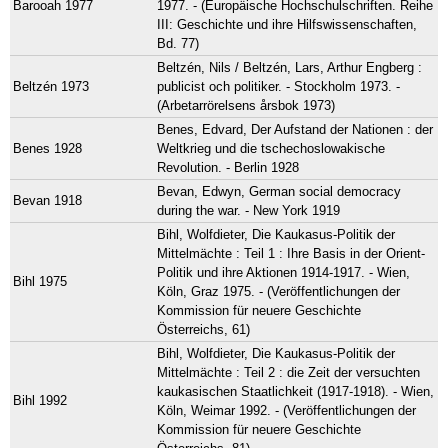
Barooah 1977
1977. - (Europäische Hochschulschriften. Reihe
III: Geschichte und ihre Hilfswissenschaften,
Bd. 77)
Beltzén, Nils / Beltzén, Lars, Arthur Engberg :
Beltzén 1973
publicist och politiker. - Stockholm 1973. -
(Arbetarrörelsens årsbok 1973)
Benes, Edvard, Der Aufstand der Nationen : der
Benes 1928
Weltkrieg und die tschechoslowakische
Revolution. - Berlin 1928
Bevan, Edwyn, German social democracy
Bevan 1918
during the war. - New York 1919
Bihl, Wolfdieter, Die Kaukasus-Politik der
Mittelmächte : Teil 1 : Ihre Basis in der Orient-
Politik und ihre Aktionen 1914-1917. - Wien,
Bihl 1975
Köln, Graz 1975. - (Veröffentlichungen der
Kommission für neuere Geschichte
Österreichs, 61)
Bihl, Wolfdieter, Die Kaukasus-Politik der
Mittelmächte : Teil 2 : die Zeit der versuchten
kaukasischen Staatlichkeit (1917-1918). - Wien,
Bihl 1992
Köln, Weimar 1992. - (Veröffentlichungen der
Kommission für neuere Geschichte