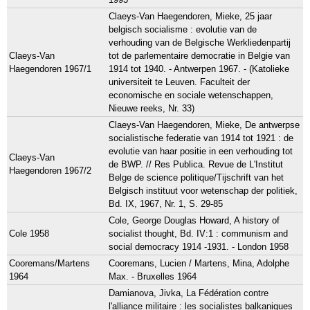
Claeys-Van Haegendoren, Mieke, 25 jaar
belgisch socialisme : evolutie van de
verhouding van de Belgische Werkliedenpartij
Claeys-Van
tot de parlementaire democratie in Belgie van
Haegendoren 1967/1
1914 tot 1940. - Antwerpen 1967. - (Katolieke
universiteit te Leuven. Faculteit der
economische en sociale wetenschappen,
Nieuwe reeks, Nr. 33)
Claeys-Van Haegendoren, Mieke, De antwerpse
socialistische federatie van 1914 tot 1921 : de
evolutie van haar positie in een verhouding tot
Claeys-Van
de BWP. // Res Publica. Revue de L'Institut
Haegendoren 1967/2
Belge de science politique/Tijschrift van het
Belgisch instituut voor wetenschap der politiek,
Bd. IX, 1967, Nr. 1, S. 29-85
Cole, George Douglas Howard, A history of
Cole 1958
socialist thought, Bd. IV:1 : communism and
social democracy 1914 -1931. - London 1958
Cooremans/Martens
Cooremans, Lucien / Martens, Mina, Adolphe
1964
Max. - Bruxelles 1964
Damianova, Jivka, La Fédération contre
l'alliance militaire : les socialistes balkaniques