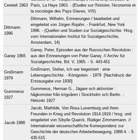
Cereteli 1963
Paris, La Haye 1963. - (Etudes sur l'histoire, l'économie et
la sociologie des Pays-Slaves, VIII)
Dittmann, Wilhelm, Erinnerungen / bearbeitet und
eingeleitet von Jürgen Rojahn. - Frankfurt, New York
Dittmann
1996. - (Quellen und Studien zur Sozialgeschichte. Hrsg.
1996
vom Internationalen Institut für Sozialgeschichte,
Amsterdam, 14)
Garwy, Peter, Episoden aus der Russischen Revolution :
Garwy 1965
aus den Erinnerungen von Peter Garwy. // Archiv für
Sozialgeschichte, Bd. V, 1965. - S. 443-451
Großmann, Stefan, Ich war begeistert : eine
Großmann
Lebensgeschichte. - Königstein. - 1979 [Nachdruck der
1979
Erstausgabe von 1930]
Gummerus, Herman G., Jägare och aktivister :
Gummerus
hågkomster från krigsåren i Stockholm och Berlin. -
1927
Helsinki 1927
Jacob, Mathilde, Von Rosa Luxemburg und ihren
Freunden in Krieg und Revolution 1914-1919 / hrsg. und
eingeleitet von Sibylle Quarck, Rüdiger Zimmermann. //
Jacob 1988
Internationale wissenschaftliche Korrespondenz zur
Geschichte der deutschen Arbeiterbewegung, 1988:4. - S.
435-515