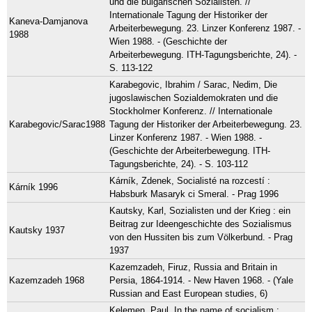
und die bulgarischen Sozialisten. //
Internationale Tagung der Historiker der
Kaneva-Damjanova
Arbeiterbewegung. 23. Linzer Konferenz 1987. -
1988
Wien 1988. - (Geschichte der
Arbeiterbewegung. ITH-Tagungsberichte, 24). -
S. 113-122
Karabegovic, Ibrahim / Sarac, Nedim, Die
jugoslawischen Sozialdemokraten und die
Stockholmer Konferenz. // Internationale
Karabegovic/Sarac1988
Tagung der Historiker der Arbeiterbewegung. 23.
Linzer Konferenz 1987. - Wien 1988. -
(Geschichte der Arbeiterbewegung. ITH-
Tagungsberichte, 24). - S. 103-112
Kárník, Zdenek, Socialisté na rozcestí :
Kárník 1996
Habsburk Masaryk ci Smeral. - Prag 1996
Kautsky, Karl, Sozialisten und der Krieg : ein
Beitrag zur Ideengeschichte des Sozialismus
Kautsky 1937
von den Hussiten bis zum Völkerbund. - Prag
1937
Kazemzadeh, Firuz, Russia and Britain in
Kazemzadeh 1968
Persia, 1864-1914. - New Haven 1968. - (Yale
Russian and East European studies, 6)
Kelemen, Paul, In the name of socialism :