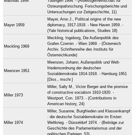
Matthias 1954
Tübingen 1954. - (Arbeitsgemeinschaft für
Osteuropaforschung. Forschungsberichte und
Untersuchungen zur Zeitgeschichte, 11)
Mayer, Arno J., Political origins of the new
Mayer 1959
diplomacy, 1917-1918. - New Haven 1959. -
(Yale historical publications, Studies 18)
Meckling, Ingeborg, Die Außenpolitik des
Grafen Czernin. - Wien 1969. - (Österreich
Meckling 1969
Archiv. Schriftenreihe des Instituts für
Österreichkunde)
Meenzen, Johann, Außenpolitik und Welt-
friedensordnung der deutschen
Meenzen 1951
Sozialdemokratie 1914-1918. - Hamburg 1951
[Diss., mschr.]
Miller, Sally M., Victor Berger and the promise
of constructive socialism 1910-1920. -
Miller 1973
Westport, Con. 1973. - (Contributions in
American history, 24)
Miller, Susanne, Burgfrieden und Klassenkampf
: die deutsche Sozialdemokratie im Ersten
Miller 1974
Weltkrieg. - Düsseldorf 1974. - (Beiträge zur
Geschichte des Parlamentarismus und der
politischen Parteien, 53)