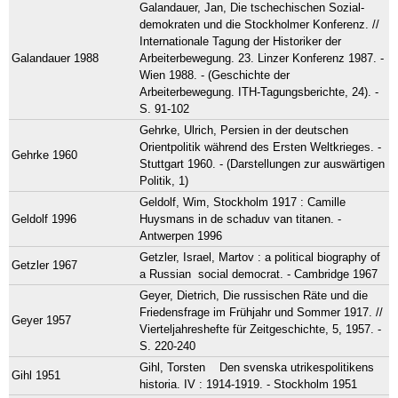
Galandauer, Jan, Die tschechischen Sozial-
demokraten und die Stockholmer Konferenz. //
Internationale Tagung der Historiker der
Galandauer 1988
Arbeiterbewegung. 23. Linzer Konferenz 1987. -
Wien 1988. - (Geschichte der
Arbeiterbewegung. ITH-Tagungsberichte, 24). -
S. 91-102
Gehrke, Ulrich, Persien in der deutschen
Orientpolitik während des Ersten Weltkrieges. -
Gehrke 1960
Stuttgart 1960. - (Darstellungen zur auswärtigen
Politik, 1)
Geldolf, Wim, Stockholm 1917 : Camille
Geldolf 1996
Huysmans in de schaduv van titanen. -
Antwerpen 1996
Getzler, Israel, Martov : a political biography of
Getzler 1967
a Russian social democrat. - Cambridge 1967
Geyer, Dietrich, Die russischen Räte und die
Friedensfrage im Frühjahr und Sommer 1917. //
Geyer 1957
Vierteljahreshefte für Zeitgeschichte, 5, 1957. -
S. 220-240
Gihl, Torsten Den svenska utrikespolitikens
Gihl 1951
historia. IV : 1914-1919. - Stockholm 1951