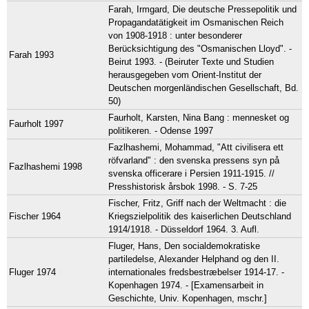
Farah, Irmgard, Die deutsche Pressepolitik und
Propagandatätigkeit im Osmanischen Reich
von 1908-1918 : unter besonderer
Berücksichtigung des "Osmanischen Lloyd". -
Farah 1993
Beirut 1993. - (Beiruter Texte und Studien
herausgegeben vom Orient-Institut der
Deutschen morgenländischen Gesellschaft, Bd.
50)
Faurholt, Karsten, Nina Bang : mennesket og
Faurholt 1997
politikeren. - Odense 1997
Fazlhashemi, Mohammad, "Att civilisera ett
röfvarland" : den svenska pressens syn på
Fazlhashemi 1998
svenska officerare i Persien 1911-1915. //
Presshistorisk årsbok 1998. - S. 7-25
Fischer, Fritz, Griff nach der Weltmacht : die
Fischer 1964
Kriegszielpolitik des kaiserlichen Deutschland
1914/1918. - Düsseldorf 1964. 3. Aufl.
Fluger, Hans, Den socialdemokratiske
partiledelse, Alexander Helphand og den II.
Fluger 1974
internationales fredsbestræbelser 1914-17. -
Kopenhagen 1974. - [Examensarbeit in
Geschichte, Univ. Kopenhagen, mschr.]