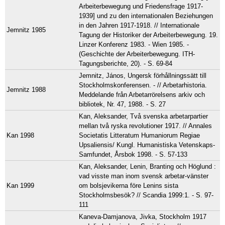
Arbeiterbewegung und Friedensfrage 1917-
1939] und zu den internationalen Beziehungen
in den Jahren 1917-1918. // Internationale
Jemnitz 1985
Tagung der Historiker der Arbeiterbewegung. 19.
Linzer Konferenz 1983. - Wien 1985. -
(Geschichte der Arbeiterbewegung. ITH-
Tagungsberichte, 20). - S. 69-84
Jemnitz, János, Ungersk förhållningssätt till
Stockholmskonferensen. - // Arbetarhistoria.
Jemnitz 1988
Meddelande från Arbetarrörelsens arkiv och
bibliotek, Nr. 47, 1988. - S. 27
Kan, Aleksander, Två svenska arbetarpartier
mellan två ryska revolutioner 1917. // Annales
Kan 1998
Societatis Litteratum Humaniorum Regiae
Upsaliensis/ Kungl. Humanistiska Vetenskaps-
Samfundet, Årsbok 1998. - S. 57-133
Kan, Aleksander, Lenin, Branting och Höglund :
vad visste man inom svensk arbetar-vänster
Kan 1999
om bolsjevikerna före Lenins sista
Stockholmsbesök? // Scandia 1999:1. - S. 97-
111
Kaneva-Damjanova, Jivka, Stockholm 1917