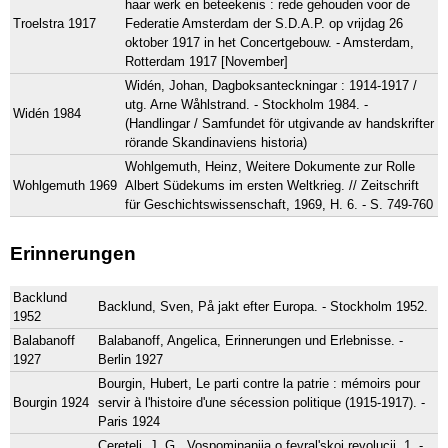
haar werk en beteekenis : rede gehouden voor de
Troelstra 1917
Federatie Amsterdam der S.D.A.P. op vrijdag 26
oktober 1917 in het Concertgebouw. - Amsterdam,
Rotterdam 1917 [November]
Widén, Johan, Dagboksanteckningar : 1914-1917 /
utg. Arne Wåhlstrand. - Stockholm 1984. -
Widén 1984
(Handlingar / Samfundet för utgivande av handskrifter
rörande Skandinaviens historia)
Wohlgemuth, Heinz, Weitere Dokumente zur Rolle
Wohlgemuth 1969
Albert Südekums im ersten Weltkrieg. // Zeitschrift
für Geschichtswissenschaft, 1969, H. 6. - S. 749-760
Erinnerungen
Backlund
Backlund, Sven, På jakt efter Europa. - Stockholm 1952.
1952
Balabanoff
Balabanoff, Angelica, Erinnerungen und Erlebnisse. -
1927
Berlin 1927
Bourgin, Hubert, Le parti contre la patrie : mémoirs pour
Bourgin 1924
servir à l'histoire d'une sécession politique (1915-1917). -
Paris 1924
Cereteli, J. G. Vospominanija o fevral'skoj revolucii. 1. -