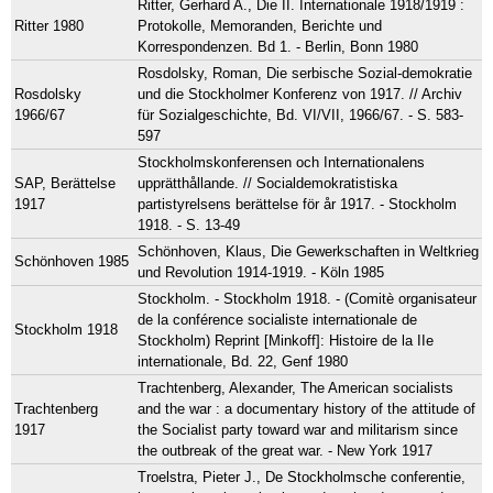
Ritter, Gerhard A., Die II. Internationale 1918/1919 :
Ritter 1980
Protokolle, Memoranden, Berichte und
Korrespondenzen. Bd 1. - Berlin, Bonn 1980
Rosdolsky, Roman, Die serbische Sozial-demokratie
Rosdolsky
und die Stockholmer Konferenz von 1917. // Archiv
1966/67
für Sozialgeschichte, Bd. VI/VII, 1966/67. - S. 583-
597
Stockholmskonferensen och Internationalens
SAP, Berättelse
upprätthållande. // Socialdemokratistiska
1917
partistyrelsens berättelse för år 1917. - Stockholm
1918. - S. 13-49
Schönhoven, Klaus, Die Gewerkschaften in Weltkrieg
Schönhoven 1985
und Revolution 1914-1919. - Köln 1985
Stockholm. - Stockholm 1918. - (Comitè organisateur
de la conférence socialiste internationale de
Stockholm 1918
Stockholm) Reprint [Minkoff]: Histoire de la IIe
internationale, Bd. 22, Genf 1980
Trachtenberg, Alexander, The American socialists
Trachtenberg
and the war : a documentary history of the attitude of
1917
the Socialist party toward war and militarism since
the outbreak of the great war. - New York 1917
Troelstra, Pieter J., De Stockholmsche conferentie,