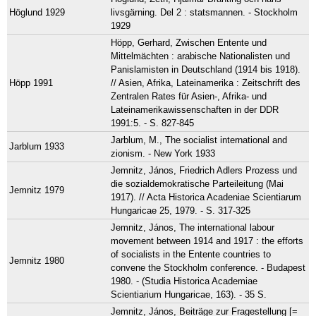
Höglund 1929
livsgärning. Del 2 : statsmannen. - Stockholm
1929
Höpp, Gerhard, Zwischen Entente und
Mittelmächten : arabische Nationalisten und
Panislamisten in Deutschland (1914 bis 1918).
Höpp 1991
// Asien, Afrika, Lateinamerika : Zeitschrift des
Zentralen Rates für Asien-, Afrika- und
Lateinamerikawissenschaften in der DDR
1991:5. - S. 827-845
Jarblum, M., The socialist international and
Jarblum 1933
zionism. - New York 1933
Jemnitz, János, Friedrich Adlers Prozess und
die sozialdemokratische Parteileitung (Mai
Jemnitz 1979
1917). // Acta Historica Acadeniae Scientiarum
Hungaricae 25, 1979. - S. 317-325
Jemnitz, János, The international labour
movement between 1914 and 1917 : the efforts
of socialists in the Entente countries to
Jemnitz 1980
convene the Stockholm conference. - Budapest
1980. - (Studia Historica Academiae
Scientiarium Hungaricae, 163). - 35 S.
Jemnitz, János, Beiträge zur Fragestellung [=