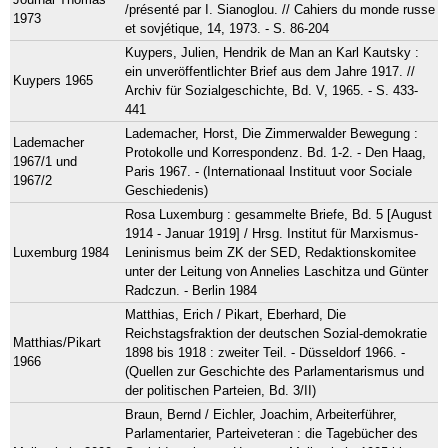
/présenté par I. Sianoglou. // Cahiers du monde russe
1973
et sovjétique, 14, 1973. - S. 86-204
Kuypers, Julien, Hendrik de Man an Karl Kautsky :
ein unveröffentlichter Brief aus dem Jahre 1917. //
Kuypers 1965
Archiv für Sozialgeschichte, Bd. V, 1965. - S. 433-
441
Lademacher, Horst, Die Zimmerwalder Bewegung :
Lademacher
Protokolle und Korrespondenz. Bd. 1-2. - Den Haag,
1967/1 und
Paris 1967. - (Internationaal Instituut voor Sociale
1967/2
Geschiedenis)
Rosa Luxemburg : gesammelte Briefe, Bd. 5 [August
1914 - Januar 1919] / Hrsg. Institut für Marxismus-
Luxemburg 1984
Leninismus beim ZK der SED, Redaktionskomitee
unter der Leitung von Annelies Laschitza und Günter
Radczun. - Berlin 1984
Matthias, Erich / Pikart, Eberhard, Die
Reichstagsfraktion der deutschen Sozial-demokratie
Matthias/Pikart
1898 bis 1918 : zweiter Teil. - Düsseldorf 1966. -
1966
(Quellen zur Geschichte des Parlamentarismus und
der politischen Parteien, Bd. 3/II)
Braun, Bernd / Eichler, Joachim, Arbeiterführer,
Parlamentarier, Parteiveteran : die Tagebücher des