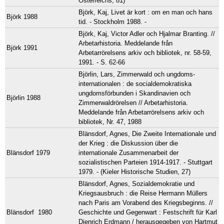
Österreichs, 81)
Björk, Kaj, Livet är kort : om en man och hans
Björk 1988
tid. - Stockholm 1988. -
Björk, Kaj, Victor Adler och Hjalmar Branting. //
Arbetarhistoria. Meddelande från
Björk 1991
Arbetarrörelsens arkiv och bibliotek, nr. 58-59,
1991. - S. 62-66
Björlin, Lars, Zimmerwald och ungdoms-
internationalen : de socialdemokratiska
ungdomsförbunden i Skandinavien och
Björlin 1988
Zimmerwaldrörelsen // Arbetarhistoria.
Meddelande från Arbetarrörelsens arkiv och
bibliotek, Nr. 47, 1988
Blänsdorf, Agnes, Die Zweite Internationale und
der Krieg : die Diskussion über die
Blänsdorf 1979
internationale Zusammenarbeit der
sozialistischen Parteien 1914-1917. - Stuttgart
1979. - (Kieler Historische Studien, 27)
Blänsdorf, Agnes, Sozialdemokratie und
Kriegsausbruch : die Reise Hermann Müllers
nach Paris am Vorabend des Kriegsbeginns. //
Blänsdorf 1980
Geschichte und Gegenwart : Festschrift für Karl
Dienrich Erdmann / herausgegeben von Hartmut