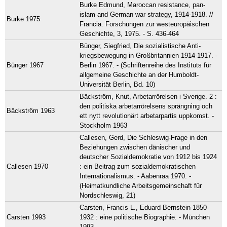
Burke Edmund, Maroccan resistance, pan-
islam and German war strategy, 1914-1918. //
Burke 1975
Francia. Forschungen zur westeuropäischen
Geschichte, 3, 1975. - S. 436-464
Bünger, Siegfried, Die sozialistische Anti-
kriegsbewegung in Großbritannien 1914-1917. -
Bünger 1967
Berlin 1967. - (Schriftenreihe des Instituts für
allgemeine Geschichte an der Humboldt-
Universität Berlin, Bd. 10)
Bäckström, Knut, Arbetarrörelsen i Sverige. 2 :
den politiska arbetarrörelsens sprängning och
Bäckström 1963
ett nytt revolutionärt arbetarpartis uppkomst. -
Stockholm 1963
Callesen, Gerd, Die Schleswig-Frage in den
Beziehungen zwischen dänischer und
deutscher Sozialdemokratie von 1912 bis 1924
Callesen 1970
: ein Beitrag zum sozialdemokratischen
Internationalismus. - Aabenraa 1970. -
(Heimatkundliche Arbeitsgemeinschaft für
Nordschleswig, 21)
Carsten, Francis L., Eduard Bernstein 1850-
Carsten 1993
1932 : eine politische Biographie. - München
1993