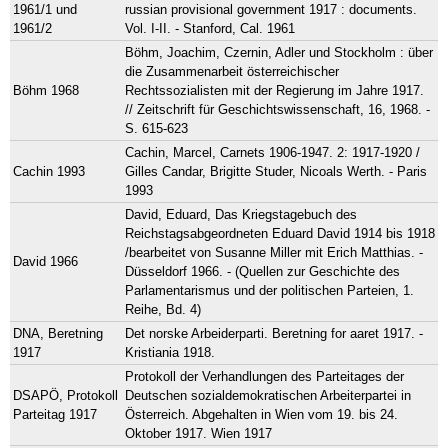
1961/1 und
russian provisional government 1917 : documents.
1961/2
Vol. I-II. - Stanford, Cal. 1961
Böhm, Joachim, Czernin, Adler und Stockholm : über
die Zusammenarbeit österreichischer
Böhm 1968
Rechtssozialisten mit der Regierung im Jahre 1917.
// Zeitschrift für Geschichtswissenschaft, 16, 1968. -
S. 615-623
Cachin, Marcel, Carnets 1906-1947. 2: 1917-1920 /
Cachin 1993
Gilles Candar, Brigitte Studer, Nicoals Werth. - Paris
1993
David, Eduard, Das Kriegstagebuch des
Reichstagsabgeordneten Eduard David 1914 bis 1918
/bearbeitet von Susanne Miller mit Erich Matthias. -
David 1966
Düsseldorf 1966. - (Quellen zur Geschichte des
Parlamentarismus und der politischen Parteien, 1.
Reihe, Bd. 4)
DNA, Beretning
Det norske Arbeiderparti. Beretning for aaret 1917. -
1917
Kristiania 1918.
Protokoll der Verhandlungen des Parteitages der
DSAPÖ, Protokoll
Deutschen sozialdemokratischen Arbeiterpartei in
Parteitag 1917
Österreich. Abgehalten in Wien vom 19. bis 24.
Oktober 1917. Wien 1917