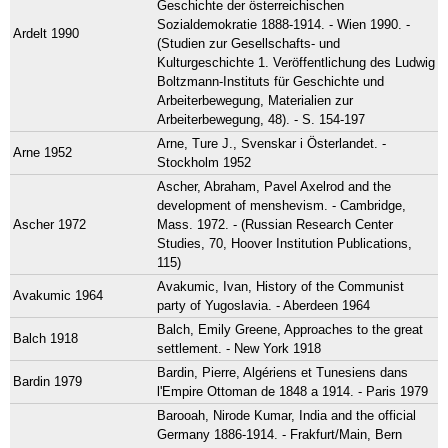
Geschichte der österreichischen
Sozialdemokratie 1888-1914. - Wien 1990. -
Ardelt 1990
(Studien zur Gesellschafts- und
Kulturgeschichte 1. Veröffentlichung des Ludwig
Boltzmann-Instituts für Geschichte und
Arbeiterbewegung, Materialien zur
Arbeiterbewegung, 48). - S. 154-197
Arne, Ture J., Svenskar i Österlandet. -
Arne 1952
Stockholm 1952
Ascher, Abraham, Pavel Axelrod and the
development of menshevism. - Cambridge,
Ascher 1972
Mass. 1972. - (Russian Research Center
Studies, 70, Hoover Institution Publications,
115)
Avakumic, Ivan, History of the Communist
Avakumic 1964
party of Yugoslavia. - Aberdeen 1964
Balch, Emily Greene, Approaches to the great
Balch 1918
settlement. - New York 1918
Bardin, Pierre, Algériens et Tunesiens dans
Bardin 1979
l'Empire Ottoman de 1848 a 1914. - Paris 1979
Barooah, Nirode Kumar, India and the official
Germany 1886-1914. - Frakfurt/Main, Bern