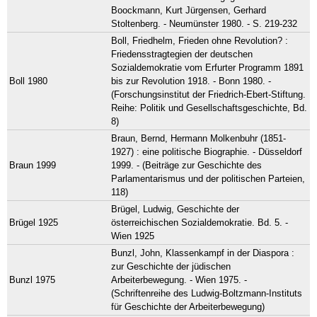
Boockmann, Kurt Jürgensen, Gerhard
Stoltenberg. - Neumünster 1980. - S. 219-232
Boll, Friedhelm, Frieden ohne Revolution? :
Friedensstragtegien der deutschen
Sozialdemokratie vom Erfurter Programm 1891
Boll 1980
bis zur Revolution 1918. - Bonn 1980. -
(Forschungsinstitut der Friedrich-Ebert-Stiftung.
Reihe: Politik und Gesellschaftsgeschichte, Bd.
8)
Braun, Bernd, Hermann Molkenbuhr (1851-
1927) : eine politische Biographie. - Düsseldorf
Braun 1999
1999. - (Beiträge zur Geschichte des
Parlamentarismus und der politischen Parteien,
118)
Brügel, Ludwig, Geschichte der
Brügel 1925
österreichischen Sozialdemokratie. Bd. 5. -
Wien 1925
Bunzl, John, Klassenkampf in der Diaspora :
zur Geschichte der jüdischen
Bunzl 1975
Arbeiterbewegung. - Wien 1975. -
(Schriftenreihe des Ludwig-Boltzmann-Instituts
für Geschichte der Arbeiterbewegung)