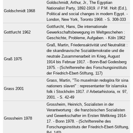
Goldschmidt, Arthur, Jr., The Egyptian
Nationalist Party, 1892-1919. // P.M. Holt (Ed.),
Goldschmidt 1968
Political and social changes in modern Egypt. -
London, New York, Toronto 1968. - S. 308-333
Gottfurcht, Hans, Die internationale
Gottfurcht 1962
Gewerkschaftsbewegung im Weltgeschehen :
Geschichte, Probleme, Aufgaben. - Köln 1962
Graß, Martin, Friedensaktivität und Neutralität :
die skandinavische Sozialdemokratie und die
neutrale Zusammenarbeit im Krieg, August
Graß 1975
1914 bis Februar 1917. - Bonn-Bad Godesberg
1975. - (Schriftenreihe des Forschungsinstituts
der Friedrich-Ebert-Stiftung, 117)
Grass, Martin, "Tio muselmän redogöra för sina
nationers slaveri" : representanter för islamska
Grass 2001
folk i Stockholm 1917. // Arbetarhistoria, nr. 97,
2001. - S. 42-49
Grossheim, Heinrich, Sozialisten in der
Verantwortung : die französischen Sozialisten
und Gewerkschafter im Ersten Weltkrieg 1914-
Grossheim 1978
17. - Bonn 1978. - (Schriftenreihe des
Forschungsinstituts der Friedrich-Ebert-Stiftung,
Bd. 140)