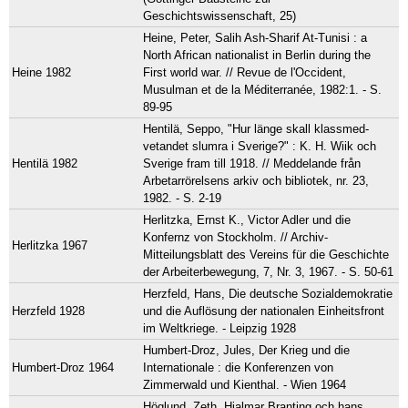
Geschichtswissenschaft, 25)
Heine, Peter, Salih Ash-Sharif At-Tunisi : a
North African nationalist in Berlin during the
Heine 1982
First world war. // Revue de l'Occident,
Musulman et de la Méditerranée, 1982:1. - S.
89-95
Hentilä, Seppo, "Hur länge skall klassmed-
vetandet slumra i Sverige?" : K. H. Wiik och
Hentilä 1982
Sverige fram till 1918. // Meddelande från
Arbetarrörelsens arkiv och bibliotek, nr. 23,
1982. - S. 2-19
Herlitzka, Ernst K., Victor Adler und die
Konfernz von Stockholm. // Archiv-
Herlitzka 1967
Mitteilungsblatt des Vereins für die Geschichte
der Arbeiterbewegung, 7, Nr. 3, 1967. - S. 50-61
Herzfeld, Hans, Die deutsche Sozialdemokratie
Herzfeld 1928
und die Auflösung der nationalen Einheitsfront
im Weltkriege. - Leipzig 1928
Humbert-Droz, Jules, Der Krieg und die
Humbert-Droz 1964
Internationale : die Konferenzen von
Zimmerwald und Kienthal. - Wien 1964
Höglund, Zeth, Hjalmar Branting och hans