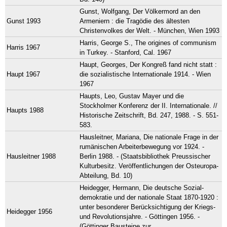
Gunst, Wolfgang, Der Völkermord an den
Gunst 1993
Armeniern : die Tragödie des ältesten
Christenvolkes der Welt. - München, Wien 1993
Harris, George S., The origines of communism
Harris 1967
in Turkey. - Stanford, Cal. 1967
Haupt, Georges, Der Kongreß fand nicht statt :
Haupt 1967
die sozialistische Internationale 1914. - Wien
1967
Haupts, Leo, Gustav Mayer und die
Stockholmer Konferenz der II. Internationale. //
Haupts 1988
Historische Zeitschrift, Bd. 247, 1988. - S. 551-
583.
Hausleitner, Mariana, Die nationale Frage in der
rumänischen Arbeiterbewegung vor 1924. -
Hausleitner 1988
Berlin 1988. - (Staatsbibliothek Preussischer
Kulturbesitz. Veröffentlichungen der Osteuropa-
Abteilung, Bd. 10)
Heidegger, Hermann, Die deutsche Sozial-
demokratie und der nationale Staat 1870-1920 :
unter besonderer Berücksichtigung der Kriegs-
Heidegger 1956
und Revolutionsjahre. - Göttingen 1956. -
(Göttinger Bausteine zur