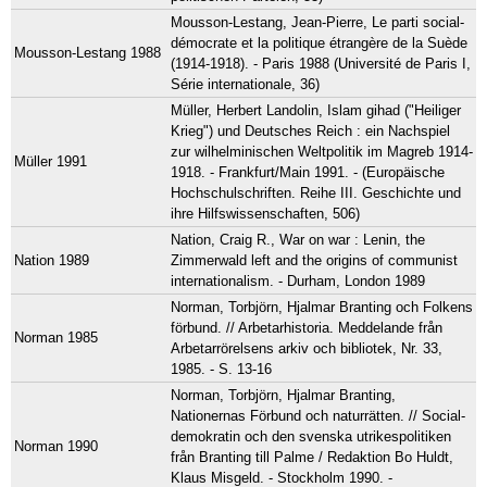
Mousson-Lestang, Jean-Pierre, Le parti social-
démocrate et la politique étrangère de la Suède
Mousson-Lestang 1988
(1914-1918). - Paris 1988 (Université de Paris I,
Série internationale, 36)
Müller, Herbert Landolin, Islam gihad ("Heiliger
Krieg") und Deutsches Reich : ein Nachspiel
zur wilhelminischen Weltpolitik im Magreb 1914-
Müller 1991
1918. - Frankfurt/Main 1991. - (Europäische
Hochschulschriften. Reihe III. Geschichte und
ihre Hilfswissenschaften, 506)
Nation, Craig R., War on war : Lenin, the
Nation 1989
Zimmerwald left and the origins of communist
internationalism. - Durham, London 1989
Norman, Torbjörn, Hjalmar Branting och Folkens
förbund. // Arbetarhistoria. Meddelande från
Norman 1985
Arbetarrörelsens arkiv och bibliotek, Nr. 33,
1985. - S. 13-16
Norman, Torbjörn, Hjalmar Branting,
Nationernas Förbund och naturrätten. // Social-
demokratin och den svenska utrikespolitiken
Norman 1990
från Branting till Palme / Redaktion Bo Huldt,
Klaus Misgeld. - Stockholm 1990. -