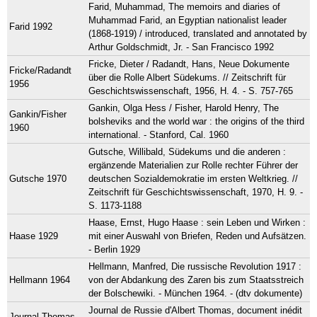
Farid, Muhammad, The memoirs and diaries of
Muhammad Farid, an Egyptian nationalist leader
Farid 1992
(1868-1919) / introduced, translated and annotated by
Arthur Goldschmidt, Jr. - San Francisco 1992
Fricke, Dieter / Radandt, Hans, Neue Dokumente
Fricke/Radandt
über die Rolle Albert Südekums. // Zeitschrift für
1956
Geschichtswissenschaft, 1956, H. 4. - S. 757-765
Gankin, Olga Hess / Fisher, Harold Henry, The
Gankin/Fisher
bolsheviks and the world war : the origins of the third
1960
international. - Stanford, Cal. 1960
Gutsche, Willibald, Südekums und die anderen :
ergänzende Materialien zur Rolle rechter Führer der
Gutsche 1970
deutschen Sozialdemokratie im ersten Weltkrieg. //
Zeitschrift für Geschichtswissenschaft, 1970, H. 9. -
S. 1173-1188
Haase, Ernst, Hugo Haase : sein Leben und Wirken :
Haase 1929
mit einer Auswahl von Briefen, Reden und Aufsätzen.
- Berlin 1929
Hellmann, Manfred, Die russische Revolution 1917 :
Hellmann 1964
von der Abdankung des Zaren bis zum Staatsstreich
der Bolschewiki. - München 1964. - (dtv dokumente)
Journal de Russie d'Albert Thomas, document inédit
Journal Thomas