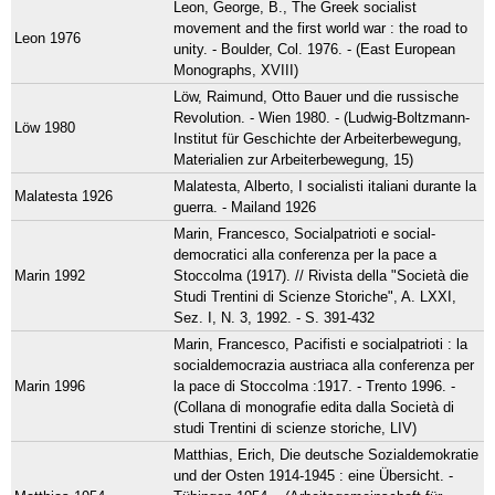
Leon, George, B., The Greek socialist
movement and the first world war : the road to
Leon 1976
unity. - Boulder, Col. 1976. - (East European
Monographs, XVIII)
Löw, Raimund, Otto Bauer und die russische
Revolution. - Wien 1980. - (Ludwig-Boltzmann-
Löw 1980
Institut für Geschichte der Arbeiterbewegung,
Materialien zur Arbeiterbewegung, 15)
Malatesta, Alberto, I socialisti italiani durante la
Malatesta 1926
guerra. - Mailand 1926
Marin, Francesco, Socialpatrioti e social-
democratici alla conferenza per la pace a
Marin 1992
Stoccolma (1917). // Rivista della "Società die
Studi Trentini di Scienze Storiche", A. LXXI,
Sez. I, N. 3, 1992. - S. 391-432
Marin, Francesco, Pacifisti e socialpatrioti : la
socialdemocrazia austriaca alla conferenza per
Marin 1996
la pace di Stoccolma :1917. - Trento 1996. -
(Collana di monografie edita dalla Società di
studi Trentini di scienze storiche, LIV)
Matthias, Erich, Die deutsche Sozialdemokratie
und der Osten 1914-1945 : eine Übersicht. -