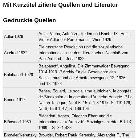
Mit Kurztitel zitierte Quellen und Literatur
Gedruckte Quellen
Adler, Victor, Aufsätze, Reden und Briefe, IX. Heft:
Adler 1929
Victor Adler der Parteimann. - Wien 1929
Die russische Revolution und die sozialistische
Axelrod 1932
Internationale : aus dem literarischen Nachlaß von
Paul Axelrod. - Jena 1932.
Balabanoff, Angelica, Die Zimmerwalder Bewegung
1914-1919. // Archiv für die Geschichte des
Balabanoff 1926
Sozialismus und der Arbeiterbewegung, 12, 1926,
und 13, 1928
Benes, Eduard, Le socialisme autrichien, le congrès
de Stockholm et la question d'Autriche-Hongrie. // La
Benes 1917
Nation Tchèque, Nr. 4-5, 15.7.-1.8.1917, S. 119-126;
Nr. 6, 15.8.1917, S. 188-196
Blänsdorf, Agnes, Friedrich Ebert und die
Blänsdorf 1969
Internationale. // Archiv für Sozialgeschichte, Bd. IX,
1969. - S. 321-428
Browder/Kerensky
Browder, Robert Paul/ Kerensky, Alexander F., The