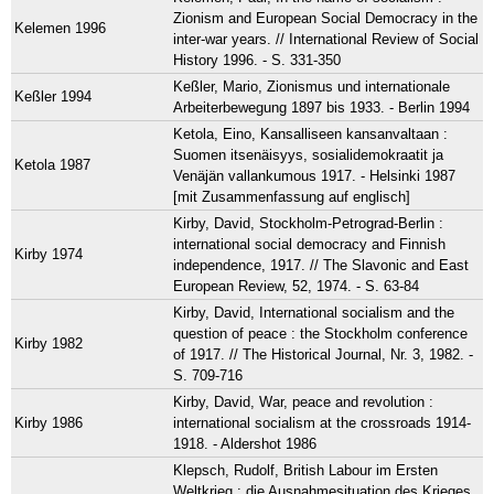
Zionism and European Social Democracy in the
Kelemen 1996
inter-war years. // International Review of Social
History 1996. - S. 331-350
Keßler, Mario, Zionismus und internationale
Keßler 1994
Arbeiterbewegung 1897 bis 1933. - Berlin 1994
Ketola, Eino, Kansalliseen kansanvaltaan :
Suomen itsenäisyys, sosialidemokraatit ja
Ketola 1987
Venäjän vallankumous 1917. - Helsinki 1987
[mit Zusammenfassung auf englisch]
Kirby, David, Stockholm-Petrograd-Berlin :
international social democracy and Finnish
Kirby 1974
independence, 1917. // The Slavonic and East
European Review, 52, 1974. - S. 63-84
Kirby, David, International socialism and the
question of peace : the Stockholm conference
Kirby 1982
of 1917. // The Historical Journal, Nr. 3, 1982. -
S. 709-716
Kirby, David, War, peace and revolution :
Kirby 1986
international socialism at the crossroads 1914-
1918. - Aldershot 1986
Klepsch, Rudolf, British Labour im Ersten
Weltkrieg : die Ausnahmesituation des Krieges